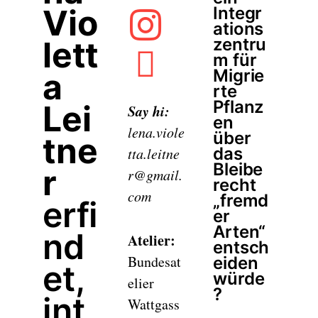
Vio
Integr
ations
lett
zentru
m für
Migrie
a
rte
Pflanz
Lei
Say hi:
en
lena.viole
über
tne
das
tta.leitne
Bleibe
r
r@gmail.
recht
com
„fremd
erfi
er
Arten“
nd
Atelier:
entsch
Bundesat
eiden
et,
würde
elier
?
int
Wattgass