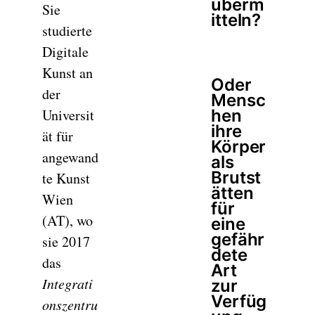
überm
Sie
itteln?
studierte
Digitale
Kunst an
Oder
der
Mensc
Universit
hen
ihre
ät für
Körper
angewand
als
Brutst
te Kunst
ätten
Wien
für
(AT), wo
eine
gefähr
sie 2017
dete
das
Art
Integrati
zur
Verfüg
onszentru