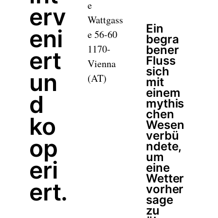
e
erv
Wattgass
Ein
eni
e 56-60
begra
1170-
bener
ert
Fluss
Vienna
sich
un
(AT)
mit
einem
d
mythis
chen
ko
Wesen
verbü
op
ndete,
um
eri
eine
Wetter
ert.
vorher
sage
zu