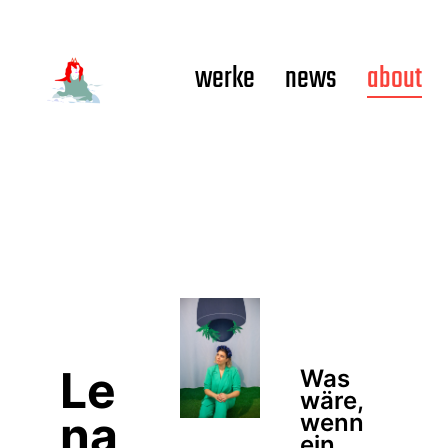
werke
news
about
Le
Was
wäre,
na
wenn
ein